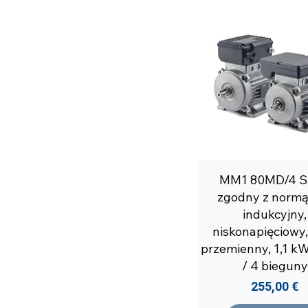
MM1 80MD/4 Si
zgodny z normą
indukcyjny,
niskonapięciowy,
przemienny, 1,1 kW
/ 4 bieguny
Cena
255,00 €