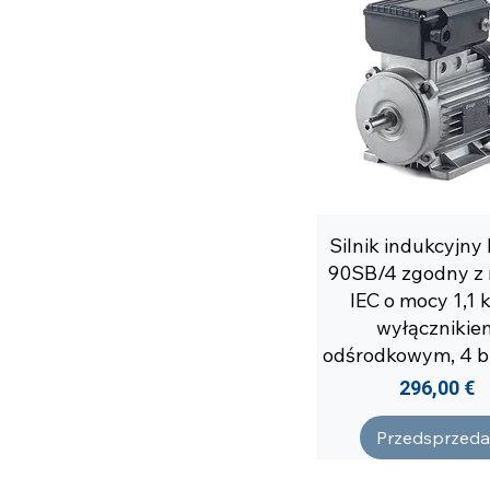
Silnik indukcyjn
90SB/4 zgodny z
IEC o mocy 1,1 
wyłącznikie
odśrodkowym, 4 b
Cena
296,00 €
Przedsprzeda