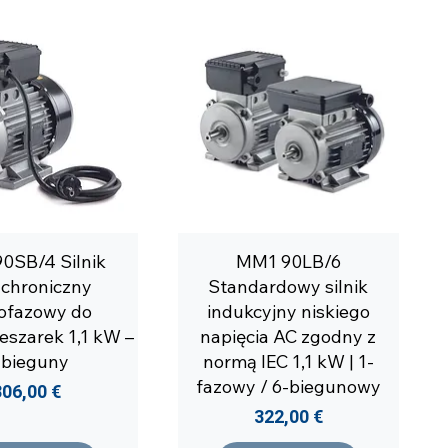
0SB/4 Silnik
MM1 90LB/6
chroniczny
Standardowy silnik
ofazowy do
indukcyjny niskiego
szarek 1,1 kW –
napięcia AC zgodny z
 bieguny
normą IEC 1,1 kW | 1-
fazowy / 6-biegunowy
Cena
306,00 €
Cena
322,00 €