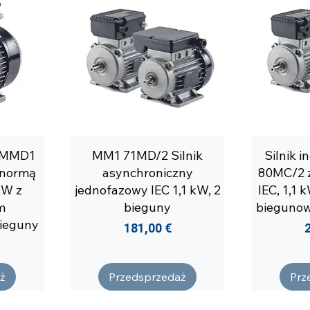
y MMD1
MM1 71MD/2 Silnik
Silnik 
 normą
asynchroniczny
80MC/2 
kW z
jednofazowy IEC 1,1 kW, 2
IEC, 1,1 
m
bieguny
biegunow
ieguny
Cena
181,00 €
ż
Przedsprzedaż
Prz