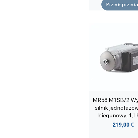
Przedsprzeda
MR58 M1SB/2 Wy
silnik jednofazow
biegunowy, 1,1 
Cena
219,00 €