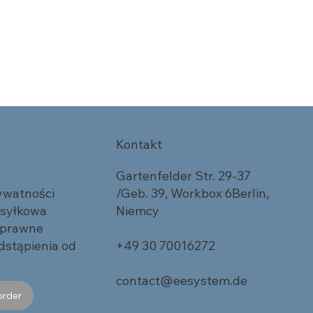
Kontakt
Gartenfelder Str. 29-37
rywatności
/Geb. 39, Workbox 6Berlin,
ysyłkowa
Niemcy
 prawne
dstąpienia od
+49 30 70016272
contact@eesystem.de
order