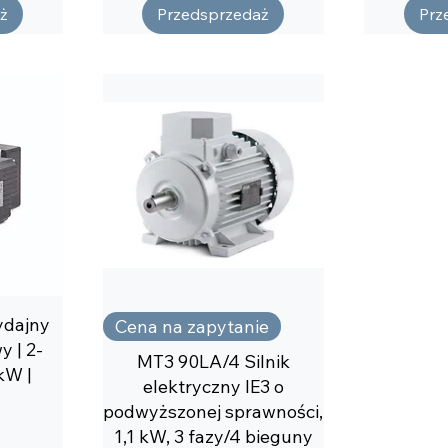
ż
Przedsprzedaż
Prz
dajny
Cena na zapytanie
y | 2-
MT3 90LA/4 Silnik
kW |
elektryczny IE3 o
podwyższonej sprawności,
1,1 kW, 3 fazy/4 bieguny