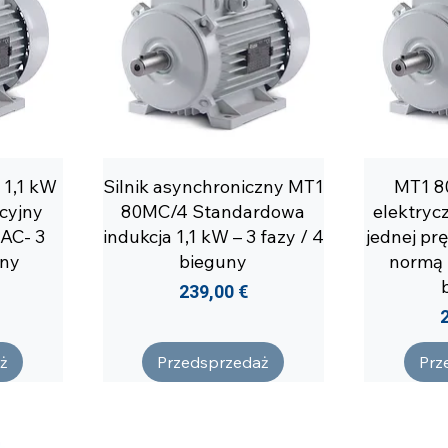
 1,1 kW
Silnik asynchroniczny MT1
MT1 80
cyjny
80MC/4 Standardowa
elektryc
 AC- 3
indukcja 1,1 kW – 3 fazy / 4
jednej pr
uny
bieguny
normą I
Cena
239,00 €
ż
Przedsprzedaż
Prz