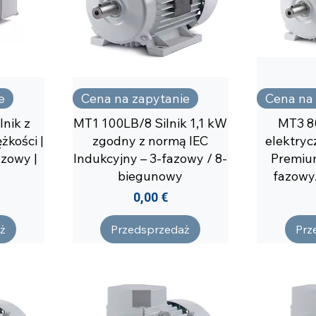
e
Cena na zapytanie
Cena na
nik z
MT1 100LB/8 Silnik 1,1 kW
MT3 80
żkości |
zgodny z normą IEC
elektryc
azowy |
Indukcyjny – 3-fazowy / 8-
Premium
biegunowy
fazowy
Cena
0,00 €
ż
Przedsprzedaż
Prz