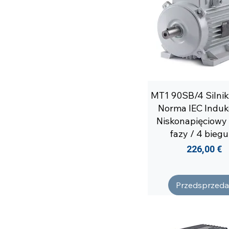
MT1 90SB/4 Silnik
Norma IEC Induk
Niskonapięciowy
fazy / 4 bieg
Cena
226,00 €
Przedsprzeda