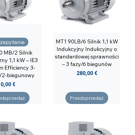
MT1 90LB/6 Silnik 1,1 kW
 zapytanie
Indukcyjny Indukcyjny o
 MB/2 Silnik
standardowej sprawności
zny 1,1 kW – IE3
– 3 fazy/6 biegunów
 Efficiency 3-
Cena
280,00 €
/2-biegunowy
Cena
0,00 €
edsprzedaż
Przedsprzedaż