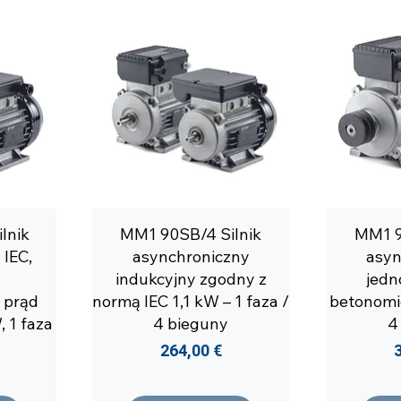
lnik
MM1 90SB/4 Silnik
MM1 9
 IEC,
asynchroniczny
asyn
indukcyjny zgodny z
jedn
 prąd
normą IEC 1,1 kW – 1 faza /
betonomie
, 1 faza
4 bieguny
4
Cena
264,00 €