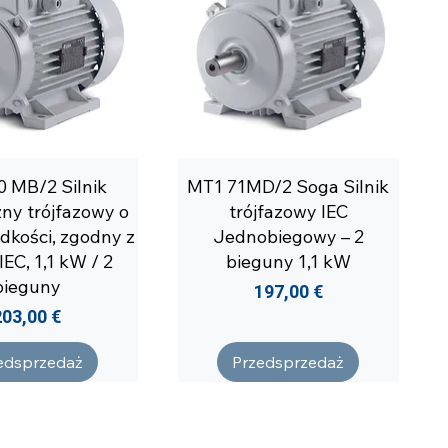
 MB/2 Silnik
MT1 71MD/2 Soga Silnik
zny trójfazowy o
trójfazowy IEC
ędkości, zgodny z
Jednobiegowy – 2
EC, 1,1 kW / 2
bieguny 1,1 kW
bieguny
Cena
197,00 €
Cena
203,00 €
edsprzedaż
Przedsprzedaż