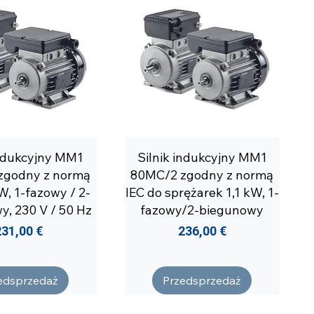
indukcyjny MM1
Silnik indukcyjny MM1
zgodny z normą
80MC/2 zgodny z normą
kW, 1-fazowy / 2-
IEC do sprężarek 1,1 kW, 1-
y, 230 V / 50 Hz
fazowy/2-biegunowy
Cena
Cena
231,00 €
236,00 €
edsprzedaż
Przedsprzedaż