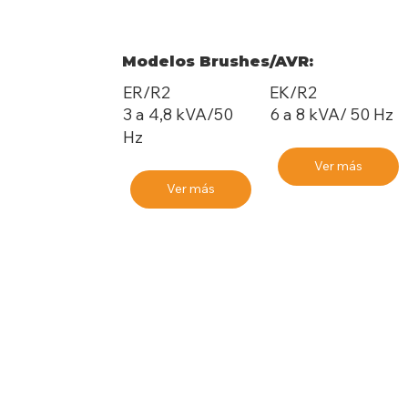
Modelos Brushes/AVR:
ER/R2
EK/R2
3 a 4,8 kVA/50
6 a 8 kVA/ 50 Hz
Hz
Ver más
Ver más