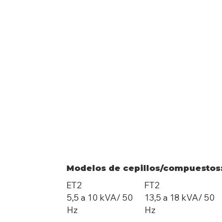
Modelos de cepillos/compuestos
ET2
FT2
5,5 a 10 kVA/ 50
13,5 a 18 kVA/ 50
Hz
Hz