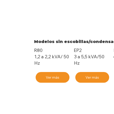
Modelos sin escobillas/condensa
R80
EP2
1,2 a 2,2 kVA/ 50
3 a 5,5 kVA/50
Hz
Hz
Ver más
Ver más