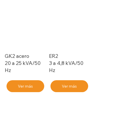
GK2 acero
ER2
20 a 25 kVA/50
3 a 4,8 kVA/50
Hz
Hz
Ver más
Ver más