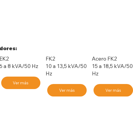
dores:
EK2
FK2
Acero FK2
6 a 8 kVA/50 Hz
10 a 13,5 kVA/50
15 a 18,5 kVA/50
Hz
Hz
Ver más
Ver más
Ver más