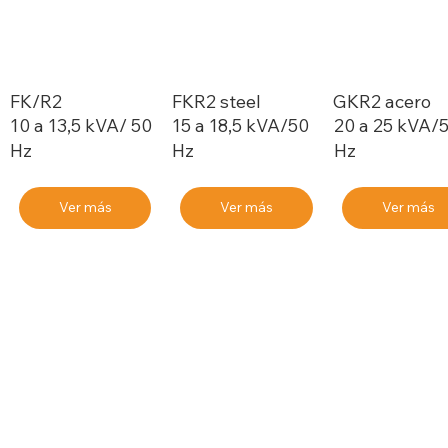
FK/R2
FKR2 steel
GKR2 acero
10 a 13,5 kVA/ 50
15 a 18,5 kVA/50
20 a 25 kVA/
Hz
Hz
Hz
Ver más
Ver más
Ver más