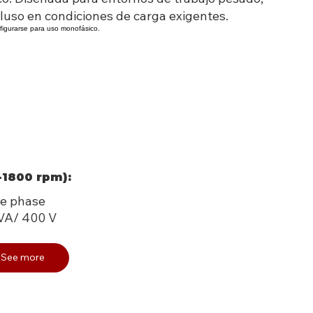
luso en condiciones de carga exigentes.
figurarse para uso monofásico.
-1800 rpm):
e phase
kVA/ 400 V
See more