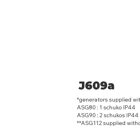
J609a
*generators supplied wit
ASG80 : 1 schuko IP44
ASG90 : 2 schukos IP44
**ASG112 supplied with