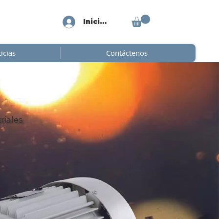
Iniciar sesión
icias
Contáctenos
riales