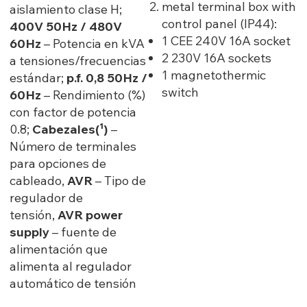
metal terminal box with
aislamiento clase H;
control panel (IP44):
400V 50Hz / 480V
1 CEE 240V 16A socket
60Hz
– Potencia en kVA
2 230V 16A sockets
a tensiones/frecuencias
1 magnetothermic
estándar;
p.f. 0,8 50Hz /
switch
60Hz
– Rendimiento (%)
con factor de potencia
0.8;
Cabezales(¹)
–
Número de terminales
para opciones de
cableado,
AVR
– Tipo de
regulador de
tensión,
AVR power
supply
– fuente de
alimentación que
alimenta al regulador
automático de tensión