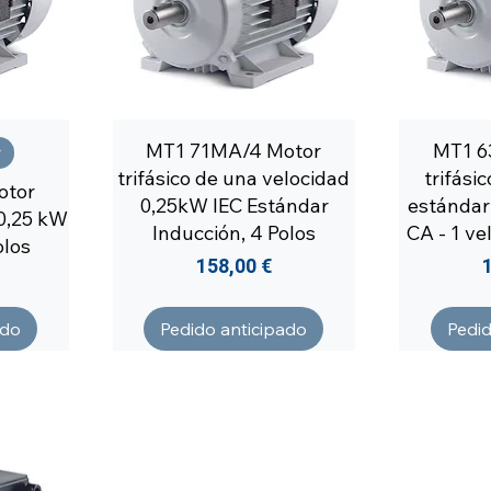
MT1 71MA/4 Motor
MT1 6
r
trifásico de una velocidad
trifási
otor
0,25kW IEC Estándar
estándar
 0,25 kW
Inducción, 4 Polos
CA - 1 ve
olos
Precio
158,00 €
ado
Pedido anticipado
Pedid