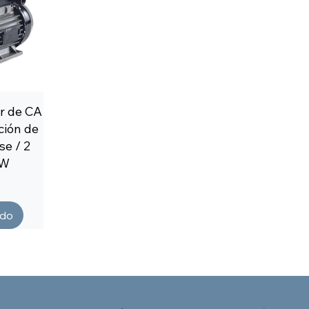
r de CA
ción de
se / 2
kW
ado