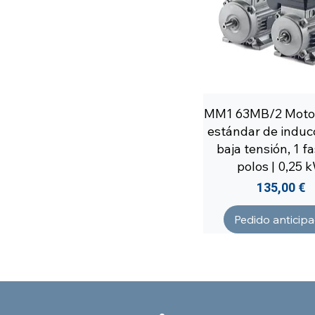
MM1 63MB/2 Moto
estándar de induc
baja tensión, 1 fa
polos | 0,25 
Precio
135,00 €
Pedido anticip