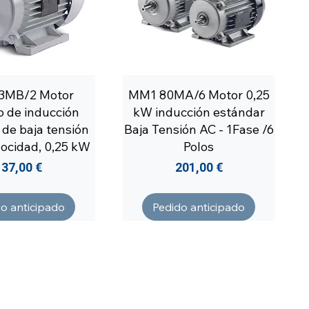
3MB/2 Motor
MM1 80MA/6 Motor 0,25
co de inducción
kW inducción estándar
 de baja tensión
Baja Tensión AC - 1Fase /6
locidad, 0,25 kW
Polos
Precio
Precio
137,00 €
201,00 €
o anticipado
Pedido anticipado