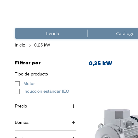
Tienda
Catálogo
Inicio
0,25 kW
Filtrar por
0,25 kW
Tipo de producto
Motor
Inducción estándar IEC
Precio
Bomba
0 €
201 €
2 polos (~3000 RPM)