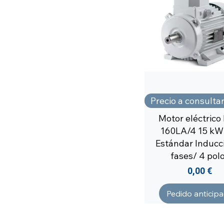
Precio a consulta
Motor eléctrico
160LA/4 15 kW
Estándar Inducci
fases/ 4 pol
Precio
0,00 €
Pedido anticip