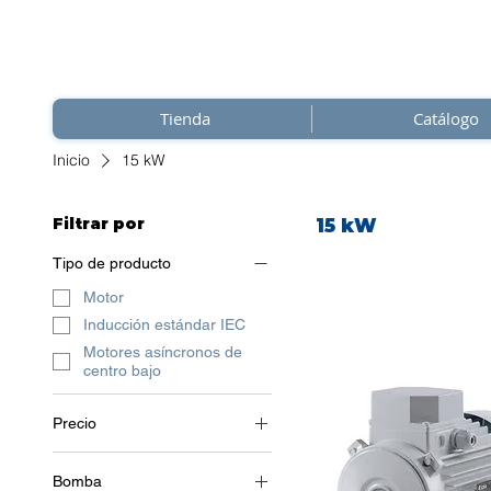
Tienda
Catálogo
Inicio
15 kW
Filtrar por
15 kW
Tipo de producto
Motor
Inducción estándar IEC
Motores asíncronos de
centro bajo
Precio
Bomba
0 €
2786 €