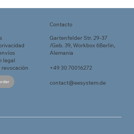
Contacto
s
Gartenfelder Str. 29-37
 privacidad
/Geb. 39, Workbox 6Berlin,
 envíos
Alemania
 legal
 revocación
+49 30 70016272
order
contact@eesystem.de