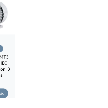
r
 MT3
 IEC
ón, 3
os
ado