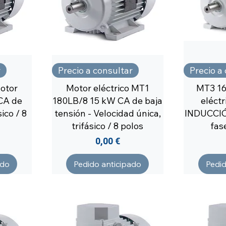
r
Precio a consultar
Precio a
otor
Motor eléctrico MT1
MT3 1
CA de
180LB/8 15 kW CA de baja
eléct
sico / 8
tensión - Velocidad única,
INDUCCI
trifásico / 8 polos
fas
Precio
0,00 €
ado
Pedido anticipado
Pedid