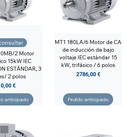
MT1 180LA/6 Motor de CA
 consultar
de inducción de bajo
60MB/2 Motor
voltaje IEC estándar 15
rico 15kW IEC
kW, trifásico / 6 polos
ÓN ESTÁNDAR, 3
Precio
2786,00 €
es/ 2 polos
Precio
0,00 €
o anticipado
Pedido anticipado