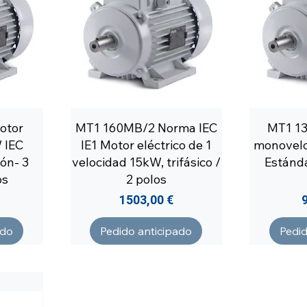
otor
MT1 160MB/2 Norma IEC
MT1 1
 IEC
IE1 Motor eléctrico de 1
monovelo
ón- 3
velocidad 15kW, trifásico /
Estándar
os
2 polos
Precio
1503,00 €
ado
Pedido anticipado
Pedid