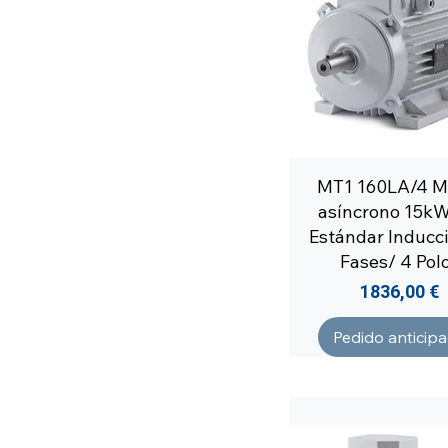
MT1 160LA/4 M
asíncrono 15kW
Estándar Inducci
Fases/ 4 Pol
Precio
1836,00 €
Pedido anticip