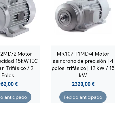
32MD/2 Motor
MR107 T1MD/4 Motor
cidad 15kW IEC
asíncrono de precisión | 4
, Trifásico / 2
polos, trifásico | 12 kW / 15
Polos
kW
Precio
Precio
962,00 €
2320,00 €
o anticipado
Pedido anticipado