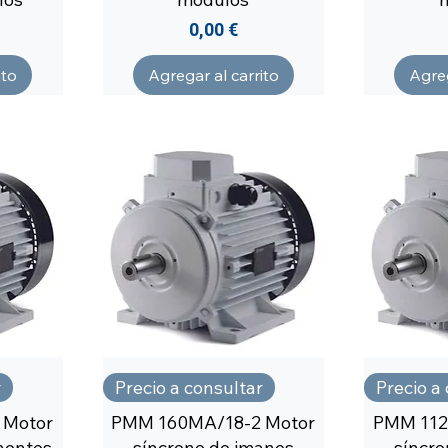
Precio
0,00 €
ito
Agregar al carrito
Agreg
r
Precio a consultar
Precio a
 Motor
PMM 160MA/18-2 Motor
PMM 112
nentes
síncrono de imanes
síncro