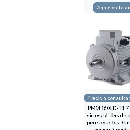
Agregar al carr
Precio a consulta
PMM 160LD/18-7
sin escobillas de
permanentes 3fas
polos/ 7 módu