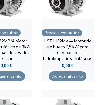
 consultar
Precio a consultar
32MB/4 Motor
HST1 132MA/4 Motor de
 trifásico de 9kW
eje hueco 7,5 kW para
bas de lavado a
bombas de
presión
hidrolimpiadora trifásicas
Precio
Precio
0,00 €
0,00 €
ar al carrito
Agregar al carrito