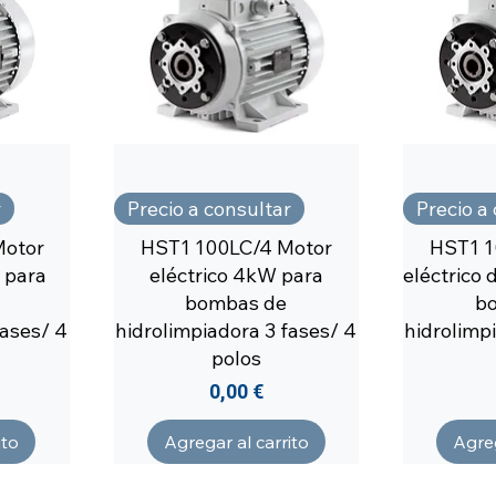
r
Precio a consultar
Precio a
Motor
HST1 100LC/4 Motor
HST1 1
 para
eléctrico 4kW para
eléctrico 
bombas de
b
fases/ 4
hidrolimpiadora 3 fases/ 4
hidrolimpi
polos
Precio
0,00 €
ito
Agregar al carrito
Agreg