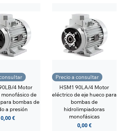
 consultar
Precio a consultar
90LB/4 Motor
HSM1 90LA/4 Motor
o monofásico de
eléctrico de eje hueco para
 para bombas de
bombas de
do a presión
hidrolimpiadoras
monofásicas
Precio
0,00 €
Precio
0,00 €