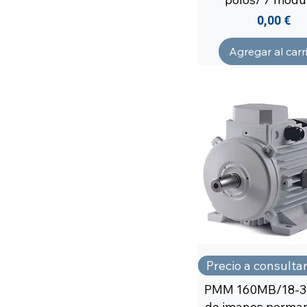
Precio
0,00 €
Agregar al carr
Precio a consulta
PMM 160MB/18-3
de imanes perma