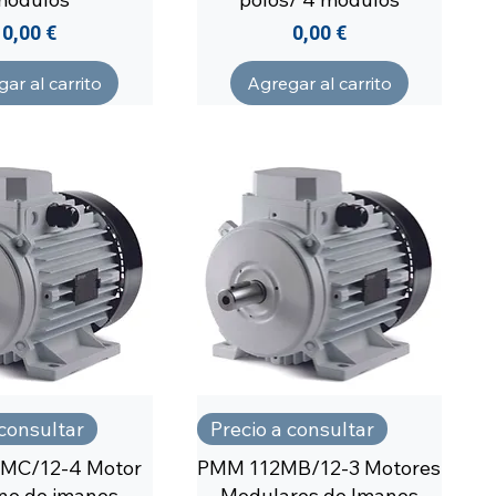
Precio
Precio
0,00 €
0,00 €
ar al carrito
Agregar al carrito
 consultar
Precio a consultar
MC/12-4 Motor
PMM 112MB/12-3 Motores
no de imanes
Modulares de Imanes