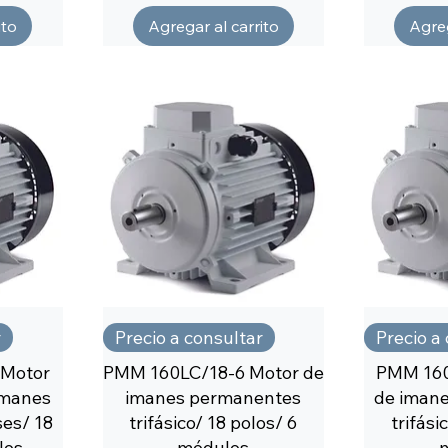
ito
Agregar al carrito
Agreg
r
Precio a consultar
Precio a
 Motor
PMM 160LC/18-6 Motor de
PMM 160
 imanes
imanes permanentes
de iman
es/ 18
trifásico/ 18 polos/ 6
trifási
los
módulos