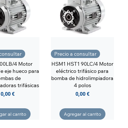
 consultar
Precio a consultar
00LB/4 Motor
HSM1 HST1 90LC/4 Motor
de eje hueco para
eléctrico trifásico para
ombas de
bomba de hidrolimpiadora
adoras trifásicas
4 polos
Precio
Precio
0,00 €
0,00 €
ar al carrito
Agregar al carrito