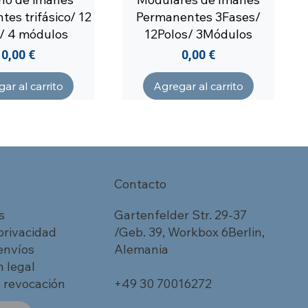
es trifásico/ 12
Permanentes 3Fases/
/ 4 módulos
12Polos/ 3Módulos
Precio
Precio
0,00 €
0,00 €
ar al carrito
Agregar al carrito
Contacto
s
Gartenfelder Str. 29-37
 privacidad
/Geb. 39, Workbox 6Berlin,
 envíos
Alemania
 legal
 revocación
+49 30 70016272