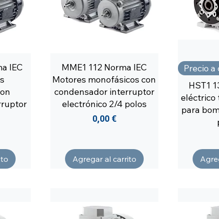
a IEC
MME1 112 Norma IEC
Precio a
s
Motores monofásicos con
HST1 1
con
condensador interruptor
eléctrico
rruptor
electrónico 2/4 polos
para bom
Precio
0,00 €
ito
Agregar al carrito
Agreg