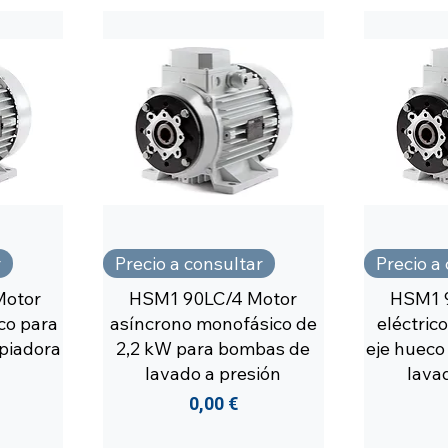
r
Precio a consultar
Precio a
Motor
HSM1 90LC/4 Motor
HSM1 
co para
asíncrono monofásico de
eléctric
piadora
2,2 kW para bombas de
eje hueco
lavado a presión
lava
Precio
0,00 €