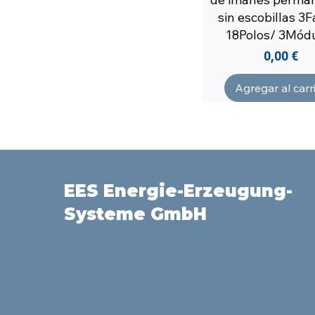
sin escobillas 3
18Polos/ 3Mód
Precio
0,00 €
Agregar al carr
EES Energie-Erzeugung-
Systeme GmbH