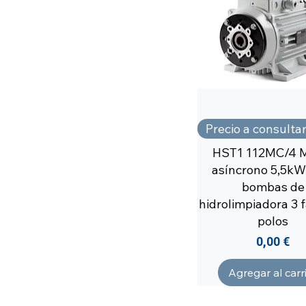
EPC-CW80
MM1
MMD1
MT1/1
MT1/2
MT3
MME1
Precio a consulta
HST1 112MC/4 
asíncrono 5,5kW
bombas de
hidrolimpiadora 3 
polos
Precio
0,00 €
Agregar al carr