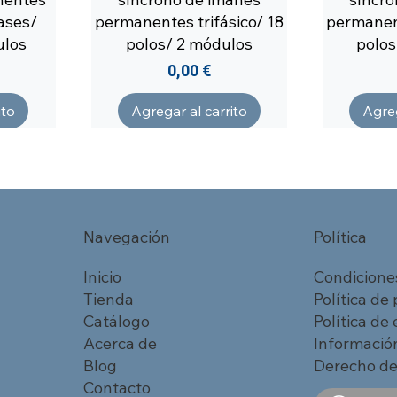
Fases/
permanentes trifásico/ 18
permanent
ulos
polos/ 2 módulos
polos
Precio
0,00 €
ito
Agregar al carrito
Agreg
Navegación
Política
Inicio
Condicione
Tienda
Política de
Catálogo
Política de
Acerca de
Información
Blog
Derecho de
Contacto