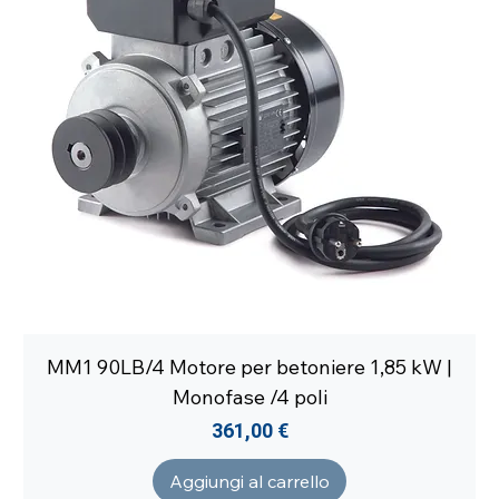
MM1 90LB/4 Motore per betoniere 1,85 kW |
Monofase /4 poli
Prezzo
361,00 €
Aggiungi al carrello