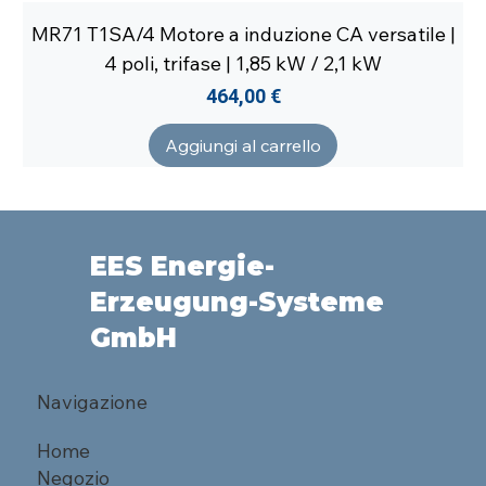
MR71 T1SA/4 Motore a induzione CA versatile |
4 poli, trifase | 1,85 kW / 2,1 kW
Prezzo
464,00 €
Aggiungi al carrello
EES Energie-
Erzeugung-Systeme
GmbH
Navigazione
Home
Negozio