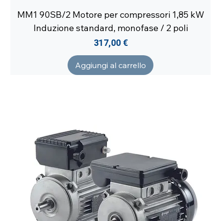
MM1 90SB/2 Motore per compressori 1,85 kW
Induzione standard, monofase / 2 poli
Prezzo
317,00 €
Aggiungi al carrello