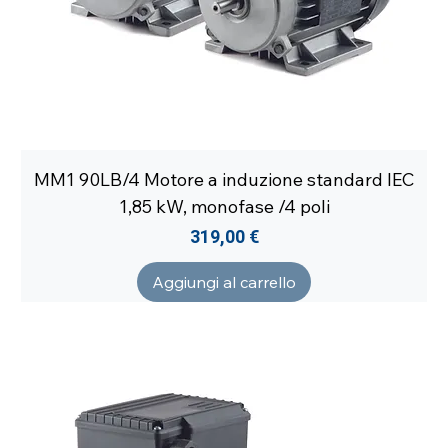
MM1 90LB/4 Motore a induzione standard IEC
1,85 kW, monofase /4 poli
Prezzo
319,00 €
Aggiungi al carrello