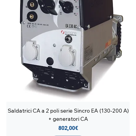
Saldatrici CA a 2 poli serie Sincro EA (130-200 A)
+ generatori CA
Price
802,00€