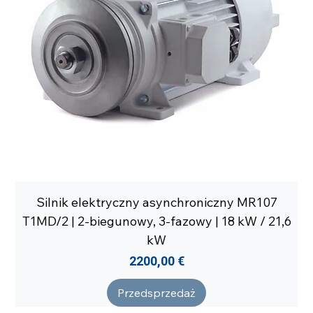
Silnik elektryczny asynchroniczny MR107
T1MD/2 | 2-biegunowy, 3-fazowy | 18 kW / 21,6
kW
Cena
2200,00 €
Przedsprzedaż