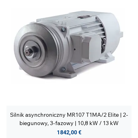
Silnik asynchroniczny MR107 T1MA/2 Elite | 2-
biegunowy, 3-fazowy | 10,8 kW / 13 kW
Cena
1842,00 €