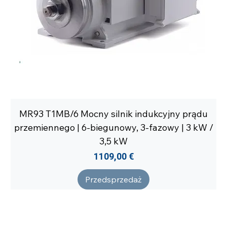
MR93 T1MB/6 Mocny silnik indukcyjny prądu
przemiennego | 6-biegunowy, 3-fazowy | 3 kW /
3,5 kW
Cena
1109,00 €
Przedsprzedaż