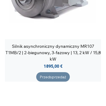
Silnik asynchroniczny dynamiczny MR107
T1MB/2 | 2-biegunowy, 3-fazowy | 13, 2 kW / 15,8
kW
Cena
1895,00 €
Przedsprzedaż