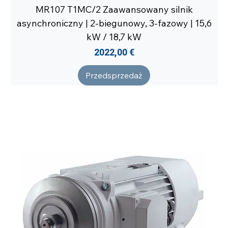
MR107 T1MC/2 Zaawansowany silnik
asynchroniczny | 2-biegunowy, 3-fazowy | 15,6
kW / 18,7 kW
Cena
2022,00 €
Przedsprzedaż