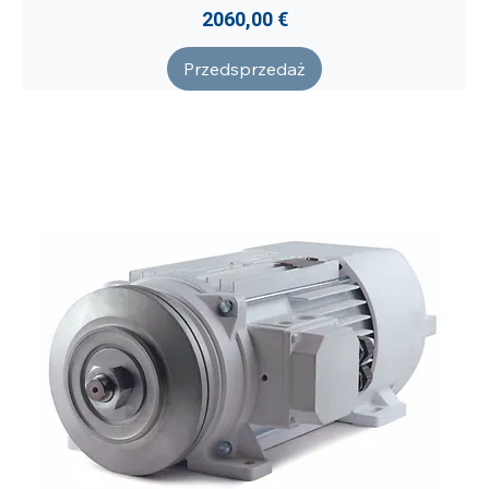
Cena
2060,00 €
Przedsprzedaż