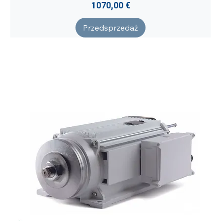
Cena
1070,00 €
Przedsprzedaż