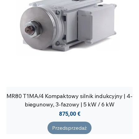
MR80 T1MA/4 Kompaktowy silnik indukcyjny | 4-
biegunowy, 3-fazowy | 5 kW / 6 kW
Cena
875,00 €
Przedsprzedaż