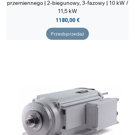
przemiennego | 2-biegunowy, 3-fazowy | 10 kW /
11,5 kW
Cena
1180,00 €
Przedsprzedaż