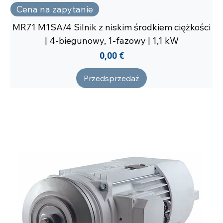
Cena na zapytanie
MR71 M1SA/4 Silnik z niskim środkiem ciężkości
| 4-biegunowy, 1-fazowy | 1,1 kW
Cena
0,00 €
Przedsprzedaż