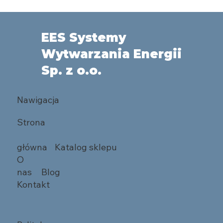
EES Systemy
Wytwarzania Energii
Sp. z o.o.
Nawigacja
Strona
główna
Katalog sklepu
O
nas
Blog
Kontakt