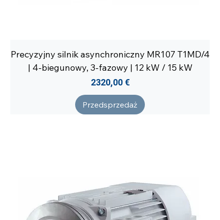
Precyzyjny silnik asynchroniczny MR107 T1MD/4
| 4-biegunowy, 3-fazowy | 12 kW / 15 kW
Cena
2320,00 €
Przedsprzedaż