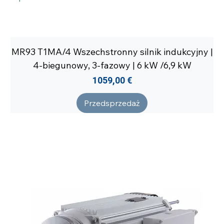
MR93 T1MA/4 Wszechstronny silnik indukcyjny |
4-biegunowy, 3-fazowy | 6 kW /6,9 kW
Cena
1059,00 €
Przedsprzedaż