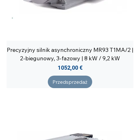
Precyzyjny silnik asynchroniczny MR93 T1MA/2 |
2-biegunowy, 3-fazowy | 8 kW / 9,2 kW
Cena
1052,00 €
Przedsprzedaż