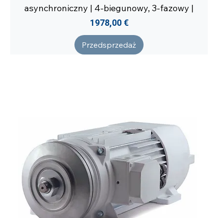
asynchroniczny | 4-biegunowy, 3-fazowy |
Cena
1978,00 €
Przedsprzedaż