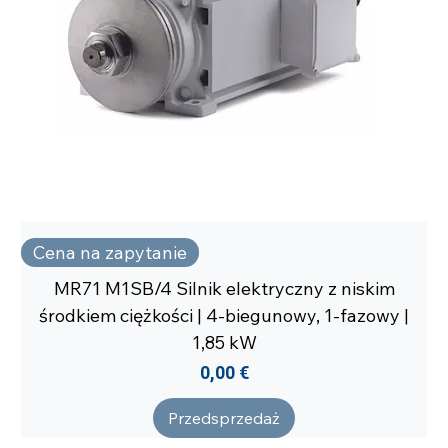
Cena na zapytanie
MR71 M1SB/4 Silnik elektryczny z niskim
środkiem ciężkości | 4-biegunowy, 1-fazowy |
1,85 kW
Cena
0,00 €
Przedsprzedaż