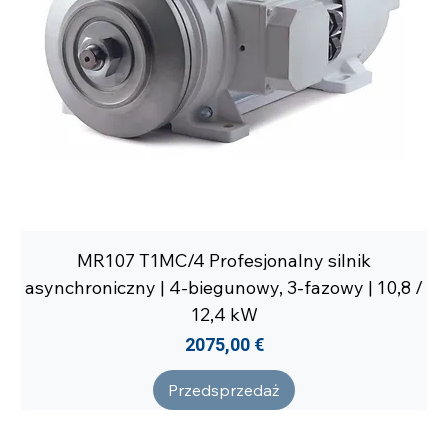
MR107 T1MC/4 Profesjonalny silnik
asynchroniczny | 4-biegunowy, 3-fazowy | 10,8 /
12,4 kW
Cena
2075,00 €
Przedsprzedaż