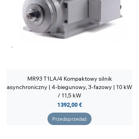
MR93 T1LA/4 Kompaktowy silnik
asynchroniczny | 4-biegunowy, 3-fazowy | 10 kW
/ 11,5 kW
Cena
1392,00 €
Przedsprzedaż