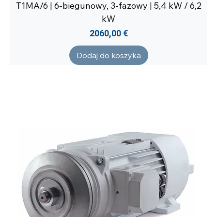
T1MA/6 | 6-biegunowy, 3-fazowy | 5,4 kW / 6,2
kW
Cena
2060,00 €
Dodaj do koszyka