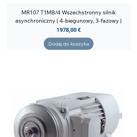
MR107 T1MB/4 Wszechstronny silnik
asynchroniczny | 4-biegunowy, 3-fazowy |
Cena
1978,00 €
Dodaj do koszyka