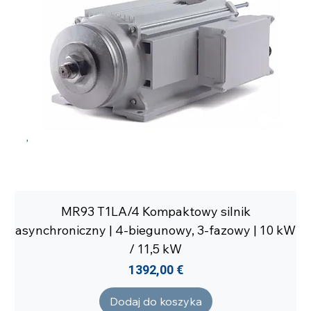
MR93 T1LA/4 Kompaktowy silnik
asynchroniczny | 4-biegunowy, 3-fazowy | 10 kW
/ 11,5 kW
Cena
1392,00 €
Dodaj do koszyka