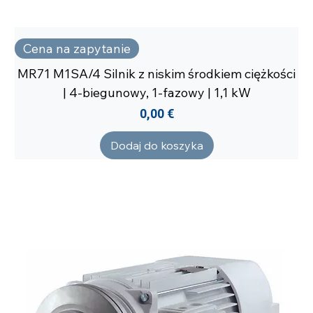
Cena na zapytanie
MR71 M1SA/4 Silnik z niskim środkiem ciężkości
| 4-biegunowy, 1-fazowy | 1,1 kW
Cena
0,00 €
Dodaj do koszyka