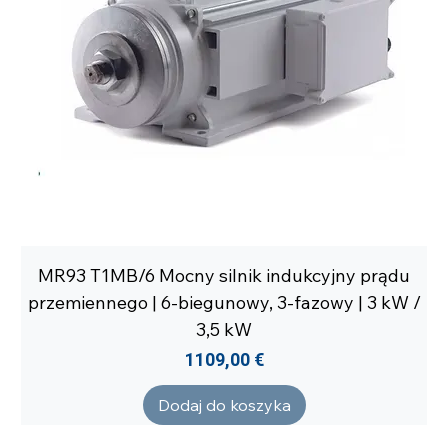
MR93 T1MB/6 Mocny silnik indukcyjny prądu
przemiennego | 6-biegunowy, 3-fazowy | 3 kW /
3,5 kW
Cena
1109,00 €
Dodaj do koszyka