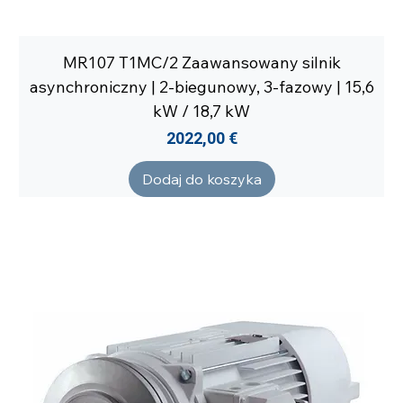
MR107 T1MC/2 Zaawansowany silnik
asynchroniczny | 2-biegunowy, 3-fazowy | 15,6
kW / 18,7 kW
Cena
2022,00 €
Dodaj do koszyka