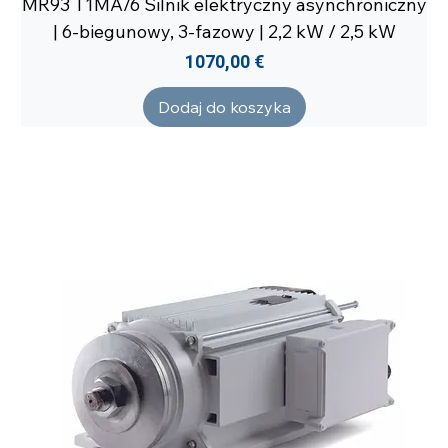
MR93 T1MA/6 Silnik elektryczny asynchroniczny
| 6-biegunowy, 3-fazowy | 2,2 kW / 2,5 kW
Cena
1070,00 €
Dodaj do koszyka