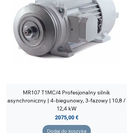
MR107 T1MC/4 Profesjonalny silnik
asynchroniczny | 4-biegunowy, 3-fazowy | 10,8 /
12,4 kW
Cena
2075,00 €
Dodaj do koszyka