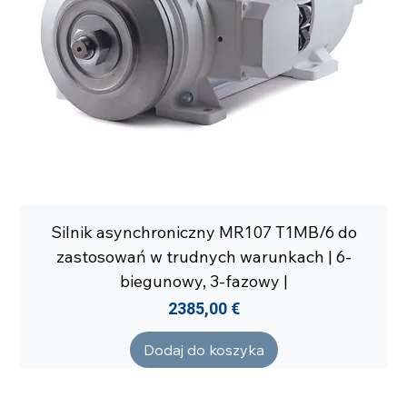
Silnik asynchroniczny MR107 T1MB/6 do
zastosowań w trudnych warunkach | 6-
biegunowy, 3-fazowy |
Cena
2385,00 €
Dodaj do koszyka