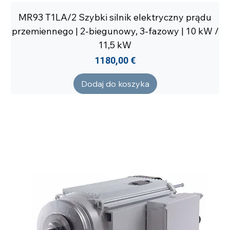
MR93 T1LA/2 Szybki silnik elektryczny prądu
przemiennego | 2-biegunowy, 3-fazowy | 10 kW /
11,5 kW
Cena
1180,00 €
Dodaj do koszyka