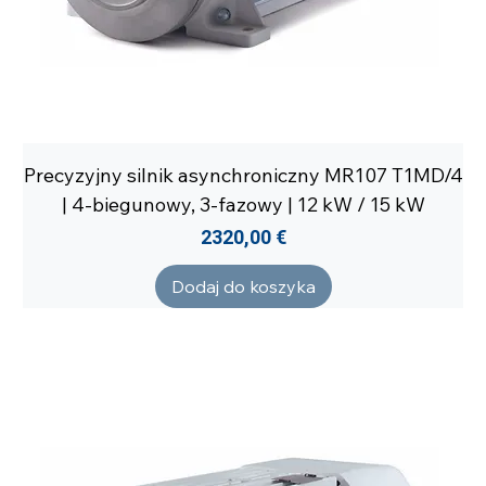
Precyzyjny silnik asynchroniczny MR107 T1MD/4
| 4-biegunowy, 3-fazowy | 12 kW / 15 kW
Cena
2320,00 €
Dodaj do koszyka