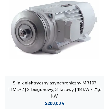
Silnik elektryczny asynchroniczny MR107
T1MD/2 | 2-biegunowy, 3-fazowy | 18 kW / 21,6
kW
Cena
2200,00 €