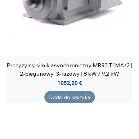
Precyzyjny silnik asynchroniczny MR93 T1MA/2 |
2-biegunowy, 3-fazowy | 8 kW / 9,2 kW
Cena
1052,00 €
Dodaj do koszyka