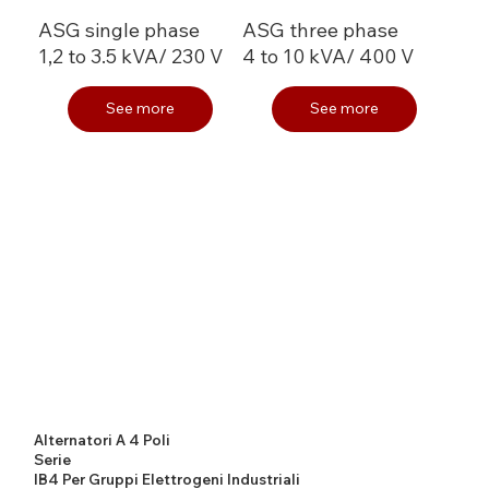
ASG single phase
ASG three phase
1,2 to 3.5 kVA/ 230 V
4 to 10 kVA/ 400 V
See more
See more
Alternatori A 4 Poli
Serie
IB4 Per Gruppi Elettrogeni Industriali