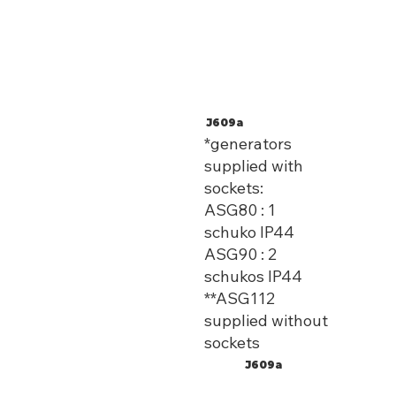
J609a
*generators
supplied with
sockets:
ASG80 : 1
schuko IP44
ASG90 : 2
schukos IP44
**ASG112
supplied without
sockets
J609a