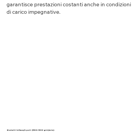
garantisce prestazioni costanti anche in condizioni
di carico impegnative.
Modelli trifase/4 poli (1500-1800 giri/min):