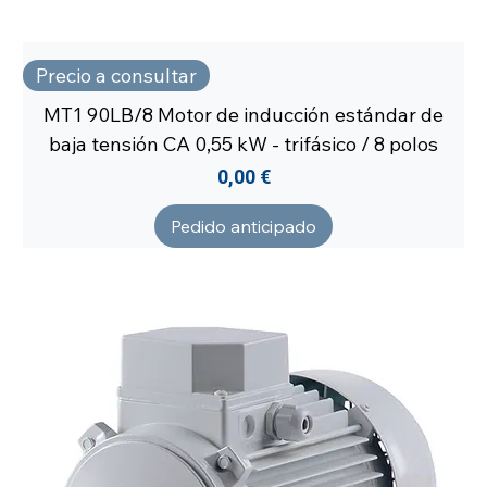
Precio a consultar
MT1 90LB/8 Motor de inducción estándar de
baja tensión CA 0,55 kW - trifásico / 8 polos
Precio
0,00 €
Pedido anticipado