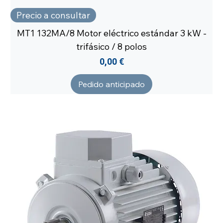
Precio a consultar
MT1 132MA/8 Motor eléctrico estándar 3 kW -
trifásico / 8 polos
Precio
0,00 €
Pedido anticipado