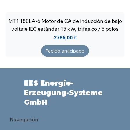
MT1 180LA/6 Motor de CA de inducción de bajo
voltaje IEC estándar 15 kW, trifásico / 6 polos
Precio
2786,00 €
Pedido anticipado
EES Energie-
Erzeugung-Systeme
GmbH
Navegación