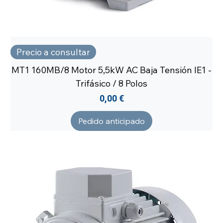
Precio a consultar
MT1 160MB/8 Motor 5,5kW AC Baja Tensión IE1 -
Trifásico / 8 Polos
Precio
0,00 €
Pedido anticipado