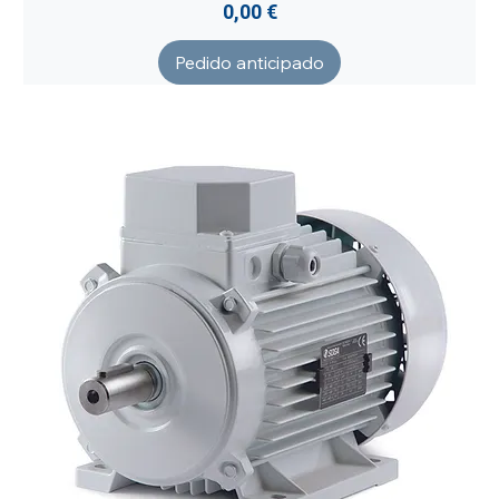
Precio
0,00 €
Pedido anticipado