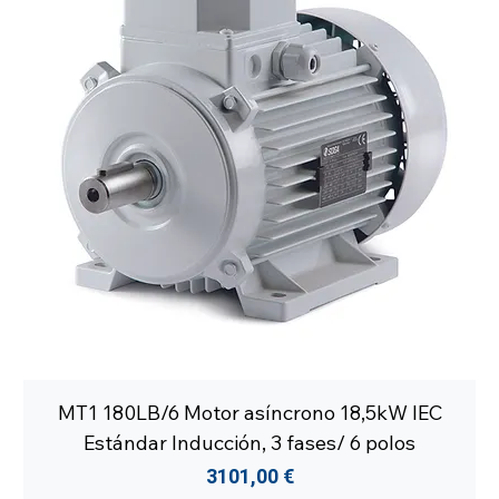
MT1 180LB/6 Motor asíncrono 18,5kW IEC
Estándar Inducción, 3 fases/ 6 polos
Precio
3101,00 €