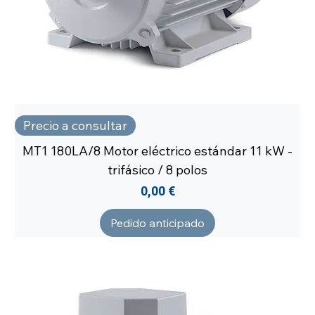
Precio a consultar
MT1 180LA/8 Motor eléctrico estándar 11 kW -
trifásico / 8 polos
Precio
0,00 €
Pedido anticipado