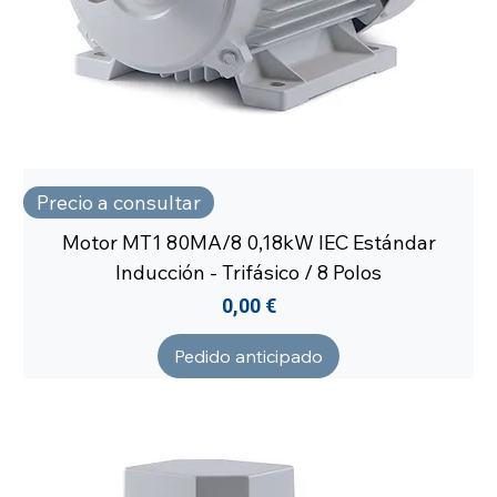
Precio a consultar
Motor MT1 80MA/8 0,18kW IEC Estándar
Inducción - Trifásico / 8 Polos
Precio
0,00 €
Pedido anticipado