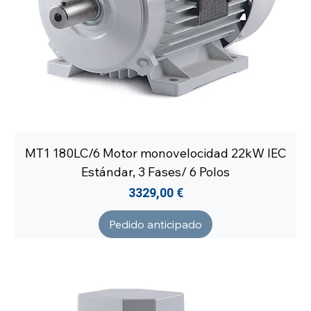
MT1 180LC/6 Motor monovelocidad 22kW IEC
Estándar, 3 Fases/ 6 Polos
Precio
3329,00 €
Pedido anticipado