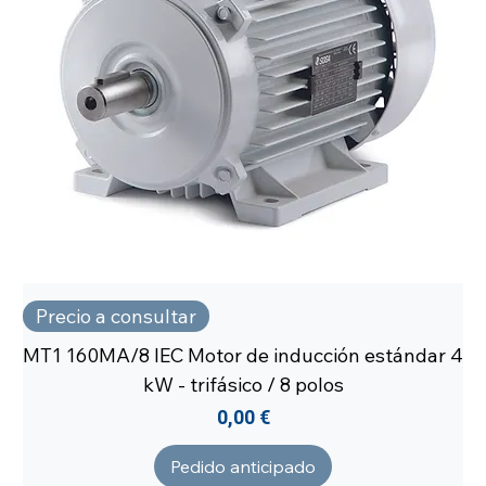
Precio a consultar
MT1 160MA/8 IEC Motor de inducción estándar 4
kW - trifásico / 8 polos
Precio
0,00 €
Pedido anticipado