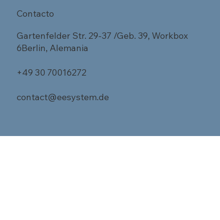
Contacto
Gartenfelder Str. 29-37 /Geb. 39, Workbox
6Berlin, Alemania
+49 30 70016272
contact@eesystem.de