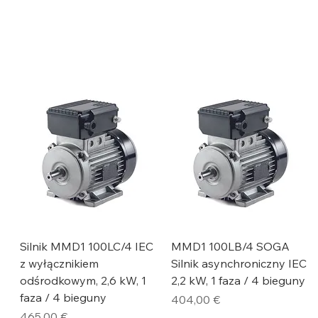
Silnik MMD1 100LC/4 IEC
MMD1 100LB/4 SOGA
z wyłącznikiem
Silnik asynchroniczny IEC
odśrodkowym, 2,6 kW, 1
2,2 kW, 1 faza / 4 bieguny
faza / 4 bieguny
Cena
404,00 €
Cena
465,00 €