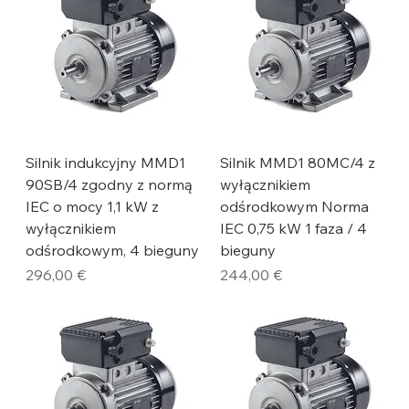
Silnik indukcyjny MMD1
Silnik MMD1 80MC/4 z
90SB/4 zgodny z normą
wyłącznikiem
IEC o mocy 1,1 kW z
odśrodkowym Norma
wyłącznikiem
IEC 0,75 kW 1 faza / 4
odśrodkowym, 4 bieguny
bieguny
Cena
Cena
296,00 €
244,00 €