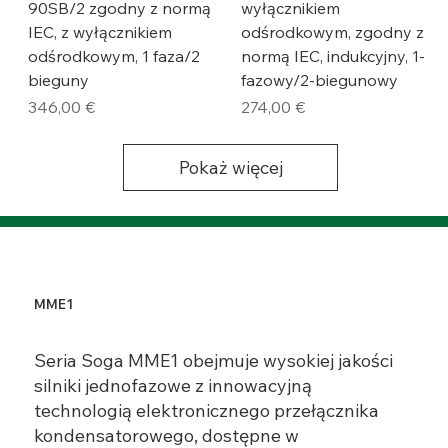
90SB/2 zgodny z normą
wyłącznikiem
IEC, z wyłącznikiem
odśrodkowym, zgodny z
odśrodkowym, 1 faza/2
normą IEC, indukcyjny, 1-
bieguny
fazowy/2-biegunowy
Cena
Cena
346,00 €
274,00 €
Pokaż więcej
MME1
Seria Soga MME1 obejmuje wysokiej jakości
silniki jednofazowe z innowacyjną
technologią elektronicznego przełącznika
kondensatorowego, dostępne w