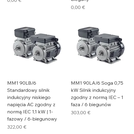
0,00 €
Cena
0,00 €
MM1 90LB/6
MM1 90LA/6 Soga 0,75
Standardowy silnik
kW Silnik indukcyjny
indukcyjny niskiego
zgodny z normą IEC – 1
napięcia AC zgodny z
faza / 6 biegunów
normą IEC 1,1 kW | 1-
Cena
303,00 €
fazowy / 6-biegunowy
Cena
322,00 €