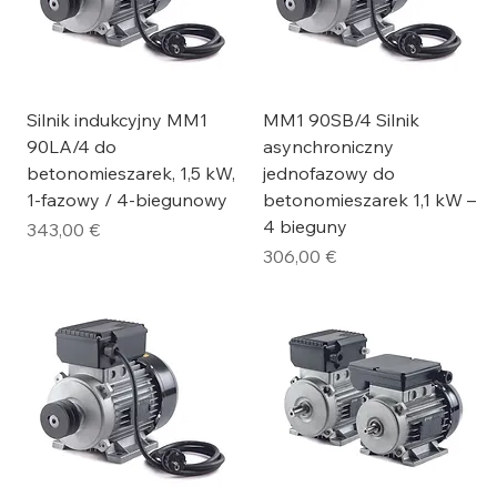
Silnik indukcyjny MM1
MM1 90SB/4 Silnik
90LA/4 do
asynchroniczny
betonomieszarek, 1,5 kW,
jednofazowy do
1-fazowy / 4-biegunowy
betonomieszarek 1,1 kW –
4 bieguny
Cena
343,00 €
Cena
306,00 €