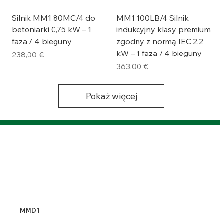
Silnik MM1 80MC/4 do
MM1 100LB/4 Silnik
betoniarki 0,75 kW – 1
indukcyjny klasy premium
faza / 4 bieguny
zgodny z normą IEC 2,2
kW – 1 faza / 4 bieguny
Cena
238,00 €
Cena
363,00 €
Pokaż więcej
MMD1