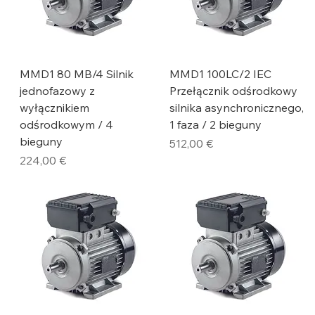
MMD1 80 MB/4 Silnik
MMD1 100LC/2 IEC
jednofazowy z
Przełącznik odśrodkowy
wyłącznikiem
silnika asynchronicznego,
odśrodkowym / 4
1 faza / 2 bieguny
bieguny
Cena
512,00 €
Cena
224,00 €