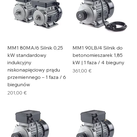
MM1 80MA/6 Silnik 0,25
MM1 90LB/4 Silnik do
kW standardowy
betonomieszarek 1,85
indukcyjny
kW | 1 faza / 4 bieguny
niskonapięciowy prądu
Cena
361,00 €
przemiennego – 1 faza / 6
biegunów
Cena
201,00 €