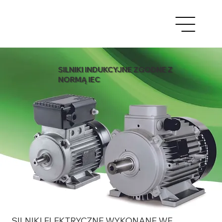
SILNIKI INDUKCYJNE ZGODNE Z
NORMĄ IEC
SILNIKI ELEKTRYCZNE WYKONANE WE