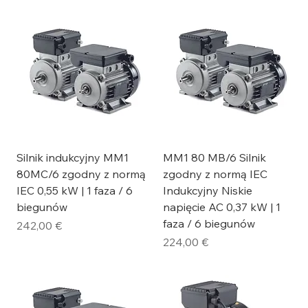
Silnik indukcyjny MM1
MM1 80 MB/6 Silnik
80MC/6 zgodny z normą
zgodny z normą IEC
IEC 0,55 kW | 1 faza / 6
Indukcyjny Niskie
biegunów
napięcie AC 0,37 kW | 1
faza / 6 biegunów
Cena
242,00 €
Cena
224,00 €