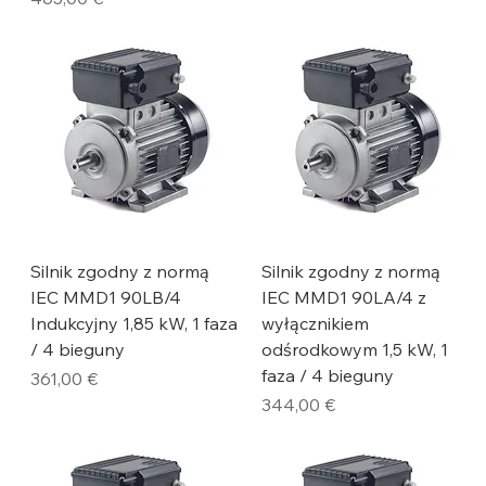
Silnik zgodny z normą
Silnik zgodny z normą
IEC MMD1 90LB/4
IEC MMD1 90LA/4 z
Indukcyjny 1,85 kW, 1 faza
wyłącznikiem
/ 4 bieguny
odśrodkowym 1,5 kW, 1
faza / 4 bieguny
Cena
361,00 €
Cena
344,00 €