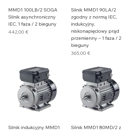
MMD1 100LB/2 SOGA
Silnik MMD1 90LA/2
Silnik asynchroniczny
zgodny z normą IEC,
IEC, 1 faza / 2 bieguny
indukcyjny,
niskonapięciowy prąd
Cena
442,00 €
przemienny – 1 faza / 2
bieguny
Cena
365,00 €
Silnik indukcyjny MMD1
Silnik MMD1 80MD/2 z