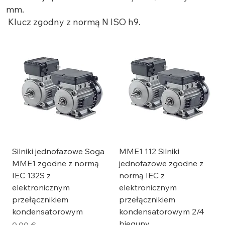
mm.
Klucz zgodny z normą N ISO h9.
Silniki jednofazowe Soga
MME1 112 Silniki
MME1 zgodne z normą
jednofazowe zgodne z
IEC 132S z
normą IEC z
elektronicznym
elektronicznym
przełącznikiem
przełącznikiem
kondensatorowym
kondensatorowym 2/4
bieguny
Cena